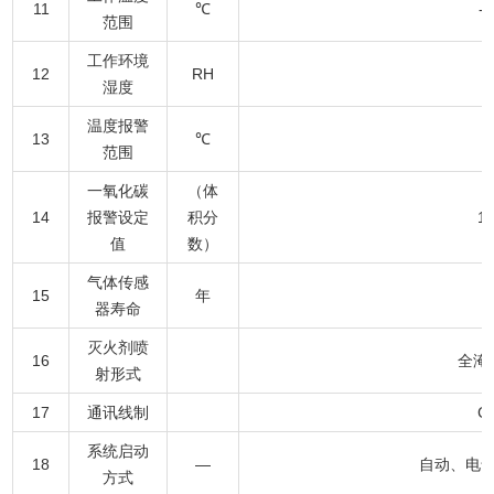
11
℃
-
范围
工作环境
12
RH
湿度
温度报警
13
℃
范围
一氧化碳
（体
14
报警设定
积分
1
值
数）
气体传感
15
年
器寿命
灭火剂喷
16
全淹
射形式
17
通讯线制
C
系统启动
18
—
自动、电
方式