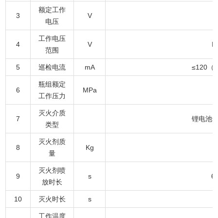
额定工作
3
V
电压
工作电压
4
V
D
范围
5
巡检电流
mA
≤120（
瓶组额定
6
MPa
工作压力
灭火介质
7
锂电池
类型
灭火剂质
8
Kg
量
灭火剂喷
9
s
6
放时长
10
灭火时长
s
工作温度