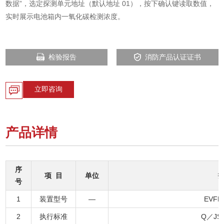
数据”，选定探测单元地址（默认地址 01），按下确认键读取数值，
实时展示电池箱内一氧化碳检测浓度。
检验报告
消防产品认证证书
立即咨询
产品详情
序
项 目
单位
号
1
装置型号
—
EVFH
2
执行标准
Q／JSZ