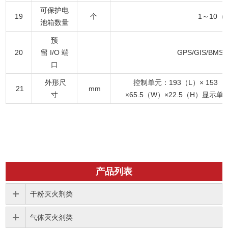
可保护电
19
个
1～10
池箱数量
预
20
留 I/O 端
GPS/GIS/BMS/
口
外形尺
控制单元：193（L）× 153（
21
mm
寸
×65.5（W）×22.5（H）显示单元
产品列表
干粉灭火剂类
气体灭火剂类